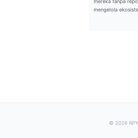
mereka tanpa repo
mengelola ekosiste
© 2026 RPYY